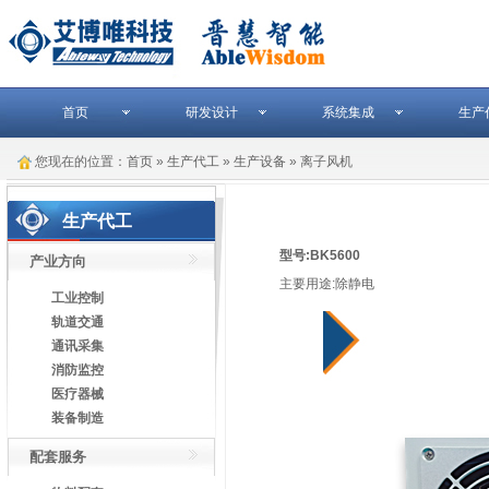
首页
研发设计
系统集成
生产
您现在的位置：
首页
»
生产代工
»
生产设备
» 离子风机
生产代工
型号:BK5600
产业方向
主要用途:除静电
工业控制
轨道交通
通讯采集
消防监控
医疗器械
装备制造
配套服务